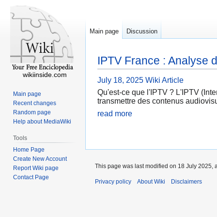
Main page
Discussion
IPTV France : Analyse du
wikiinside.com
July 18, 2025
Wiki Article
Qu'est-ce que l'IPTV ? L'IPTV (Inter
Main page
transmettre des contenus audiovisue
Recent changes
Random page
read more
Help about MediaWiki
Tools
Home Page
Create New Account
This page was last modified on 18 July 2025, 
Report Wiki page
Contact Page
Privacy policy
About Wiki
Disclaimers